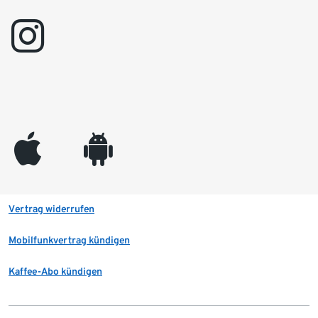
instagram
appleinc
android
Vertrag widerrufen
Mobilfunkvertrag kündigen
Kaffee-Abo kündigen