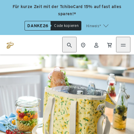
Für kurze Zeit mit der TchiboCard 15% auf fast alles
sparen!*
DANKE26
Code kopieren
Hinweis*