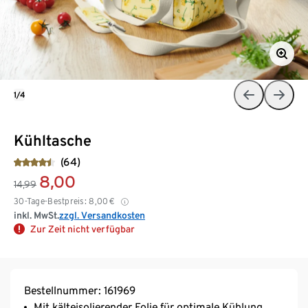
1/4
Kühltasche
(64)
8,00
14,99
30-Tage-Bestpreis:
8,00
€
inkl. MwSt.
zzgl. Versandkosten
Zur Zeit nicht verfügbar
Bestellnummer: 161969
Mit kälteisolierender Folie für optimale Kühlung