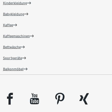
Kinderkleidung
Babykleidung
Kaffee
Kaffeemaschinen
Bettwäsche
Sportgeräte
Balkonmöbel
facebook
youtube
pinterest
xing