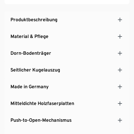
Mit 4 individuell höhenverstellbaren Einlegeböden
Möbelfüße aus pulverbeschichtetem Stahl
Inkl. Bodenschoner und Wandbefestigung
Produktbeschreibung
MADE IN GERMANY
Material & Pflege
Dorn-Bodenträger
Seitlicher Kugelauszug
Made in Germany
Mitteldichte Holzfaserplatten
Push-to-Open-Mechanismus