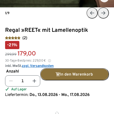
1/9
Regal »REET« mit Lamellenoptik
(2)
-21%
179,00
299,99
30-Tage-Bestpreis:
229,00
€
inkl. MwSt.
zzgl. Versandkosten
Anzahl
In den Warenkorb
Auf Lager
Liefertermin:
Do., 13.08.2026 - Mo., 17.08.2026