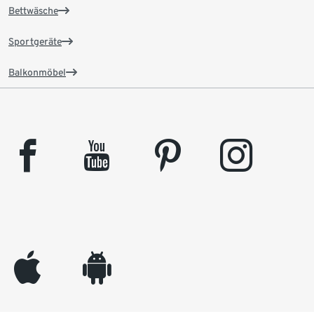
Bettwäsche
Sportgeräte
Balkonmöbel
facebook
youtube
pinterest
instagram
appleinc
android