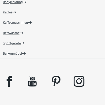
Babykleidung
Kaffee
Kaffeemaschinen
Bettwäsche
Sportgeräte
Balkonmöbel
facebook
youtube
pinterest
instagram