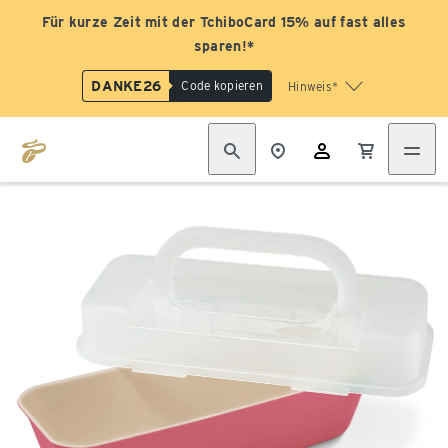
Für kurze Zeit mit der TchiboCard 15% auf fast alles
sparen!*
DANKE26
Code kopieren
Hinweis*