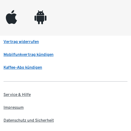
appleinc
android
Vertrag widerrufen
Mobilfunkvertrag kündigen
Kaffee-Abo kündigen
Service & Hilfe
Impressum
Datenschutz und Sicherheit