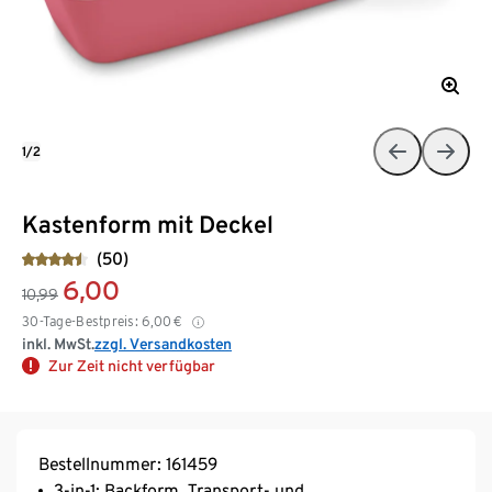
1/2
Kastenform mit Deckel
(50)
6,00
10,99
30-Tage-Bestpreis:
6,00
€
inkl. MwSt.
zzgl. Versandkosten
Zur Zeit nicht verfügbar
Bestellnummer: 161459
3-in-1: Backform, Transport- und