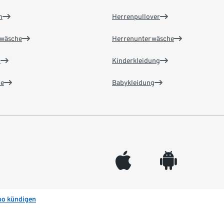
n
Herrenpullover
wäsche
Herrenunterwäsche
n
Kinderkleidung
e
Babykleidung
appleinc
android
bo kündigen