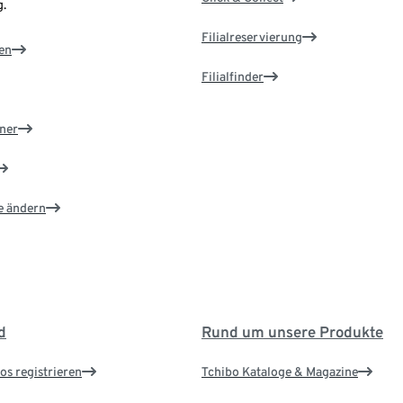
.
Filialreservierung
en
Filialfinder
ner
e ändern
d
Rund um unsere Produkte
os registrieren
Tchibo Kataloge & Magazine