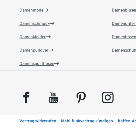
Damenmode
Damenbluse
Damenschmuck
Damenunter
Damenkleider
Damenhose
Damenpullover
Damenschuh
Damensporthosen
facebook
youtube
pinterest
instagram
Vertrag widerrufen
Mobilfunkvertrag kündigen
Kaffee-A