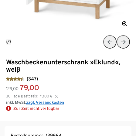
1/7
Waschbeckenunterschrank »Eklund«,
weiß
(347)
79,00
129,00
30-Tage-Bestpreis:
79,00
€
inkl. MwSt.
zzgl. Versandkosten
Zur Zeit nicht verfügbar
Bestellnummer: 139964