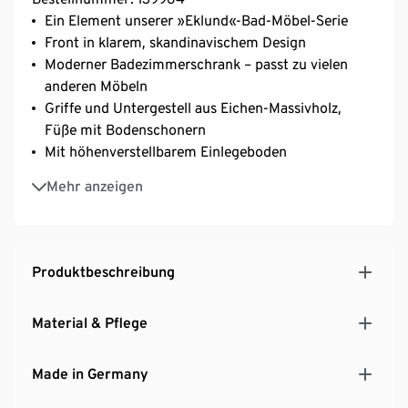
Ein Element unserer »Eklund«-Bad-Möbel-Serie
Front in klarem, skandinavischem Design
Moderner Badezimmerschrank – passt zu vielen
anderen Möbeln
Griffe und Untergestell aus Eichen-Massivholz,
Füße mit Bodenschonern
Mit höhenverstellbarem Einlegeboden
2 Türen mit Klickscharnieren und Softdämpfung –
Mehr anzeigen
einfache Montage im Handumdrehen
Mit Siphonausschnitt: passend für handelsübliche
Waschbecken
Hochwertige Verarbeitung mit strapazierfähigen,
Produktbeschreibung
stoßfesten Kunststoffkanten – besonders langlebig
Platz für Föhn, Schmink- und Pflegeutensilien oder
Material & Pflege
Handtücher
MADE IN GERMANY
Made in Germany