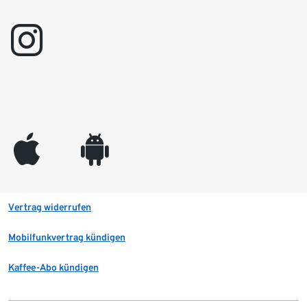
instagram
appleinc
android
Vertrag widerrufen
Mobilfunkvertrag kündigen
Kaffee-Abo kündigen