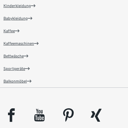
Kinderkleidung
Babykleidung
Kaffee
Kaffeemaschinen
Bettwäsche
Sportgeräte
Balkonmöbel
facebook
youtube
pinterest
xing