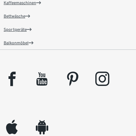
Kaffeemaschinen
Bettwäsche
Sportgeräte
Balkonmöbel
facebook
youtube
pinterest
instagram
appleinc
android