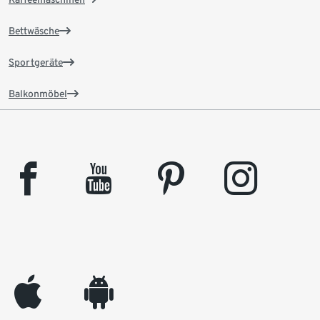
Bettwäsche
Sportgeräte
Balkonmöbel
facebook
youtube
pinterest
instagram
appleinc
android