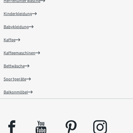
Herrenunterwäsche
Kinderkleidung
Babykleidung
Kaffee
Kaffeemaschinen
Bettwäsche
Sportgeräte
Balkonmöbel
facebook
youtube
pinterest
instagram