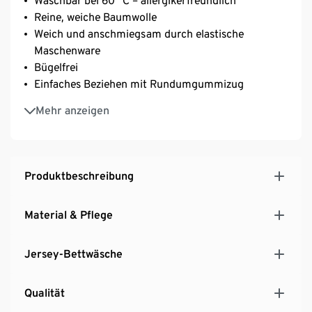
Waschbar bei 60 °C – allergikerfreundlich
Reine, weiche Baumwolle
Weich und anschmiegsam durch elastische
Maschenware
Bügelfrei
Einfaches Beziehen mit Rundumgummizug
Geeignet für Matratzen mit einer Höhe von bis zu
Mehr anzeigen
25 cm
Produktbeschreibung
Material & Pflege
Jersey-Bettwäsche
Qualität