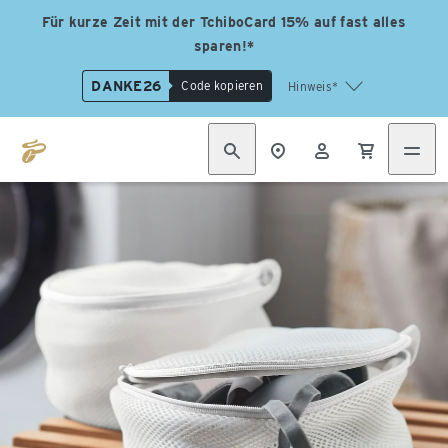
Für kurze Zeit mit der TchiboCard 15% auf fast alles
sparen!*
DANKE26
Code kopieren
Hinweis*