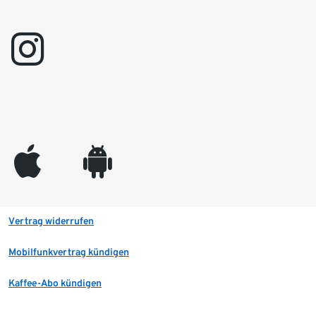
instagram
appleinc
android
Vertrag widerrufen
Mobilfunkvertrag kündigen
Kaffee-Abo kündigen