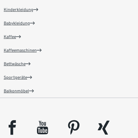
Kinderkleidung
Babykleidung
Kaffee
Kaffeemaschinen
Bettwäsche
Sportgeräte
Balkonmöbel
facebook
youtube
pinterest
xing