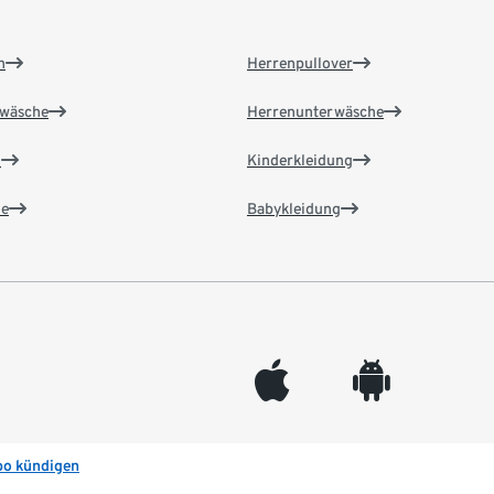
n
Herrenpullover
wäsche
Herrenunterwäsche
n
Kinderkleidung
e
Babykleidung
appleinc
android
bo kündigen