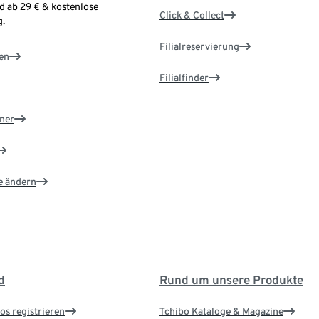
d ab 29 € & kostenlose
Click & Collect
.
Filialreservierung
en
Filialfinder
ner
e ändern
d
Rund um unsere Produkte
os registrieren
Tchibo Kataloge & Magazine