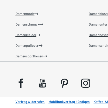
Damenmode
Damenbluse
Damenschmuck
Damenunter
Damenkleider
Damenhose
Damenpullover
Damenschuh
Damensporthosen
facebook
youtube
pinterest
instagram
Vertrag widerrufen
Mobilfunkvertrag kündigen
Kaffee-A