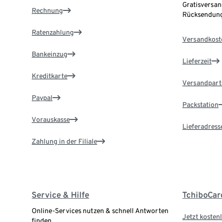
Gratisversan
Rechnung
Rücksendung
Ratenzahlung
Versandkost
Bankeinzug
Lieferzeit
Kreditkarte
Versandpart
Paypal
Packstation
Vorauskasse
Lieferadress
Zahlung in der Filiale
Service & Hilfe
TchiboCar
Online-Services nutzen & schnell Antworten
Jetzt kostenl
finden.