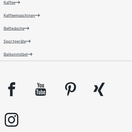
Kaffee
Kaffeemaschinen
Bettwäsche
Sportgeräte
Balkonmöbel
facebook
youtube
pinterest
xing
instagram