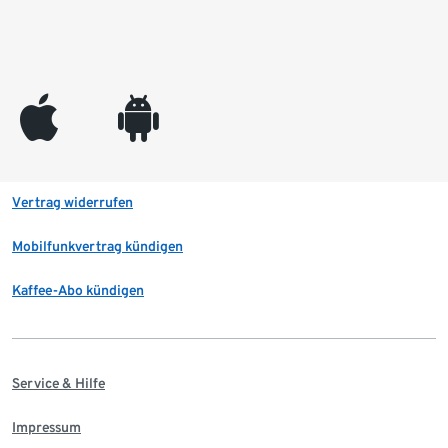
appleinc
android
Vertrag widerrufen
Mobilfunkvertrag kündigen
Kaffee-Abo kündigen
Service & Hilfe
Impressum