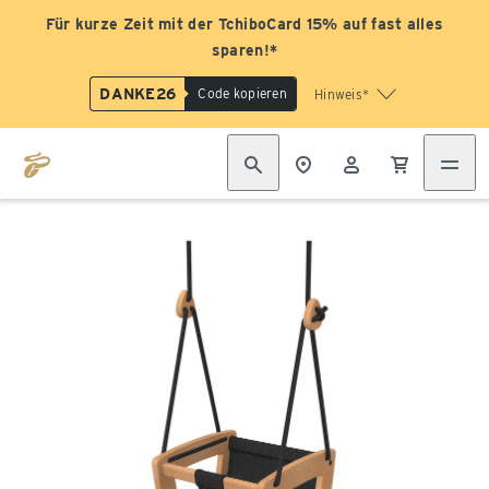
Für kurze Zeit mit der TchiboCard 15% auf fast alles
sparen!*
DANKE26
Code kopieren
Hinweis*