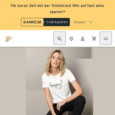
Für kurze Zeit mit der TchiboCard 15% auf fast alles
sparen!*
DANKE26
Code kopieren
Hinweis*