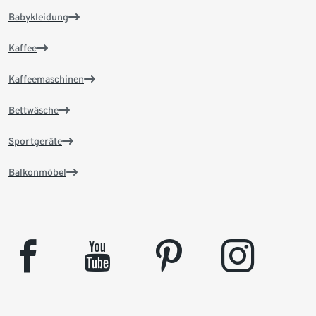
Babykleidung
Kaffee
Kaffeemaschinen
Bettwäsche
Sportgeräte
Balkonmöbel
facebook
youtube
pinterest
instagram