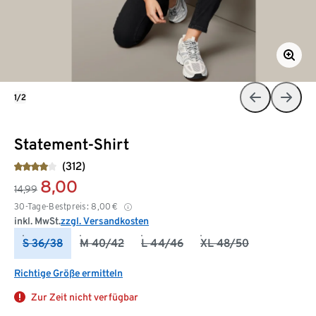
1/2
Statement-Shirt
(312)
8,00
14,99
30-Tage-Bestpreis:
8,00
€
inkl. MwSt.
zzgl. Versandkosten
S 36/38
M 40/42
L 44/46
XL 48/50
Richtige Größe ermitteln
Zur Zeit nicht verfügbar