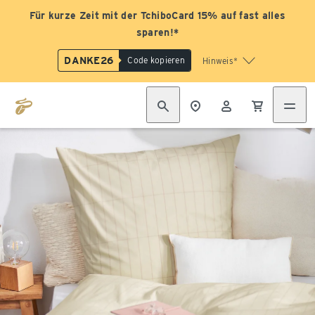
Für kurze Zeit mit der TchiboCard 15% auf fast alles
sparen!*
DANKE26
Code kopieren
Hinweis*