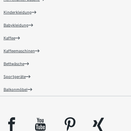
Kinderkleidung
Babykleidung
Kaffee
Kaffeemaschinen
Bettwäsche
Sportgeräte
Balkonmöbel
facebook
youtube
pinterest
xing