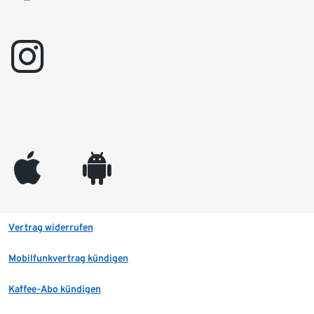
instagram
appleinc
android
Vertrag widerrufen
Mobilfunkvertrag kündigen
Kaffee-Abo kündigen