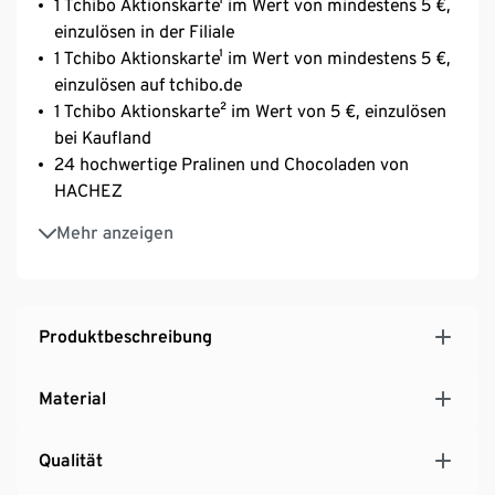
1 Tchibo Aktionskarte¹ im Wert von mindestens 5 €,
einzulösen in der Filiale
1 Tchibo Aktionskarte¹ im Wert von mindestens 5 €,
einzulösen auf tchibo.de
1 Tchibo Aktionskarte² im Wert von 5 €, einzulösen
bei Kaufland
24 hochwertige Pralinen und Chocoladen von
HACHEZ
Gutscheine für Kaffee und Kaffeespezialitäten
Mehr anzeigen
Rabattgutscheine für Produkte der Wochenwelten
Tchibo MOBIL oder Tchibo Fitness-Gutscheine
Rabattgutschein für den BLUME2000 Online-Shop
(ab einem Bestellwert von 24,99 €)
Produktbeschreibung
Zusätzliche TreueBohnen (ab einem Einkaufswert
von 25 € und verbunden mit einer TchiboCard-
Material
Programmteilnahme)
Winterliche Rezeptideen und Gewinnspiele
Qualität
Rabatte auf Kaffeemaschinen und
Zubereitungsprodukte