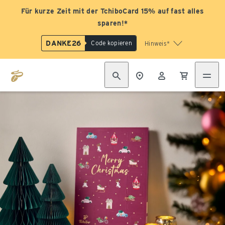
Für kurze Zeit mit der TchiboCard 15% auf fast alles
sparen!*
DANKE26
Code kopieren
Hinweis*