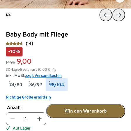
1/4
Baby Body mit Fliege
(14)
-10%
9,00
14,99
30-Tage-Bestpreis:
10,00
€
inkl. MwSt.
zzgl. Versandkosten
74/80
86/92
98/104
Richtige Größe ermitteln
Anzahl
In den Warenkorb
Auf Lager