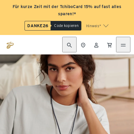
Für kurze Zeit mit der TchiboCard 15% auf fast alles
sparen!*
DANKE26
Code kopieren
Hinweis*