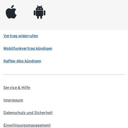
appleinc
android
Vertrag widerrufen
Mobilfunkvertrag kündigen
Kaffee-Abo kündigen
Service & Hilfe
Impressum
Datenschutz und Sicherheit
Einwilligungsmanagement