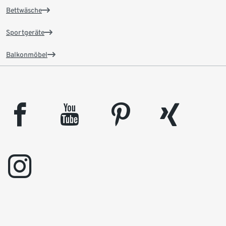
Bettwäsche
Sportgeräte
Balkonmöbel
facebook
youtube
pinterest
xing
instagram