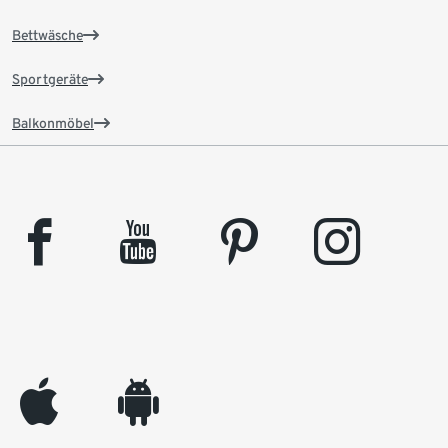
Bettwäsche
Sportgeräte
Balkonmöbel
facebook
youtube
pinterest
instagram
appleinc
android