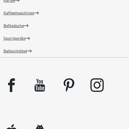
Kaffee
Kaffeemaschinen
Bettwäsche
Sportgeräte
Balkonmöbel
facebook
youtube
pinterest
instagram