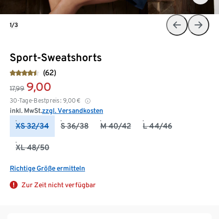
1/3
Sport-Sweatshorts
(62)
9,00
17,99
30-Tage-Bestpreis:
9,00
€
inkl. MwSt.
zzgl. Versandkosten
XS 32/34
S 36/38
M 40/42
L 44/46
XL 48/50
Richtige Größe ermitteln
Zur Zeit nicht verfügbar