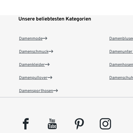
Unsere beliebtesten Kategorien
Damenmode
Damenbluse
Damenschmuck
Damenunter
Damenkleider
Damenhose
Damenpullover
Damenschuh
Damensporthosen
facebook
youtube
pinterest
instagram