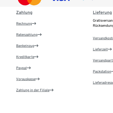
Zahlung
Lieferung
Gratisversan
Rechnung
Rücksendung
Ratenzahlung
Versandkost
Bankeinzug
Lieferzeit
Kreditkarte
Versandpart
Paypal
Packstation
Vorauskasse
Lieferadress
Zahlung in der Filiale