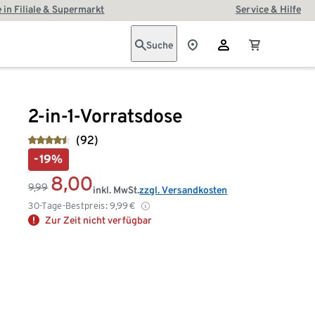
 in Filiale & Supermarkt
Service & Hilfe
Suche
2-in-1-Vorratsdose
(92)
-19%
8,00
9,99
inkl. MwSt.
zzgl. Versandkosten
30-Tage-Bestpreis:
9,99
€
Zur Zeit nicht verfügbar