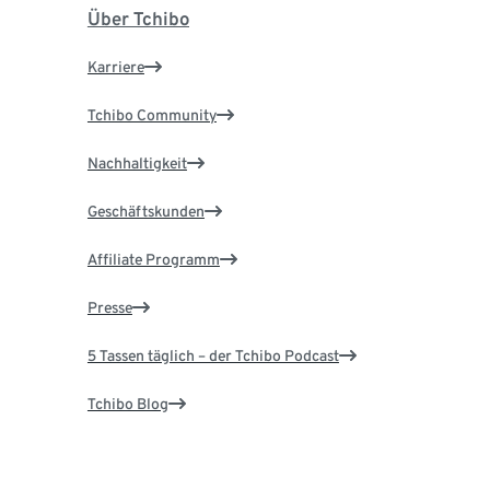
Über Tchibo
Karriere
Tchibo Community
Nachhaltigkeit
Geschäftskunden
Affiliate Programm
Presse
5 Tassen täglich – der Tchibo Podcast
Tchibo Blog