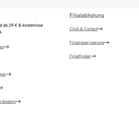
Filialabholung
d ab 29 € & kostenlose
Click & Collect
.
Filialreservierung
en
Filialfinder
ner
e ändern