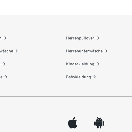
n
Herrenpullover
wäsche
Herrenunterwäsche
n
Kinderkleidung
e
Babykleidung
appleinc
android