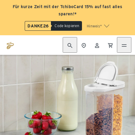
Für kurze Zeit mit der TchiboCard 15% auf fast alles
sparen!*
DANKE26
Code kopieren
Hinweis*