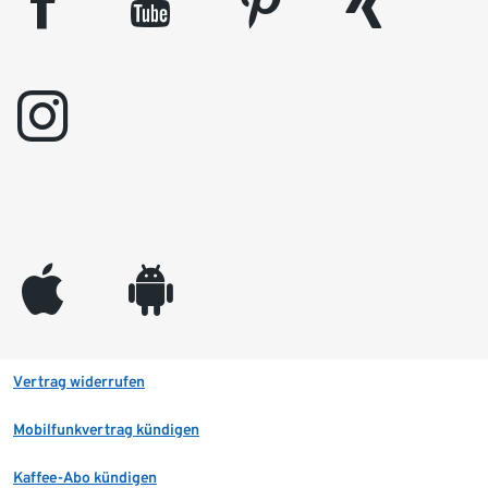
facebook
youtube
pinterest
xing
instagram
appleinc
android
Vertrag widerrufen
Mobilfunkvertrag kündigen
Kaffee-Abo kündigen