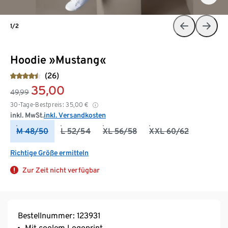
1/2
Hoodie »Mustang«
(26)
35,00
49,99
30-Tage-Bestpreis:
35,00
€
inkl. MwSt.
inkl. Versandkosten
M 48/50
L 52/54
XL 56/58
XXL 60/62
Richtige Größe ermitteln
Zur Zeit nicht verfügbar
Bestellnummer: 123931
Mit coolem Logoprint