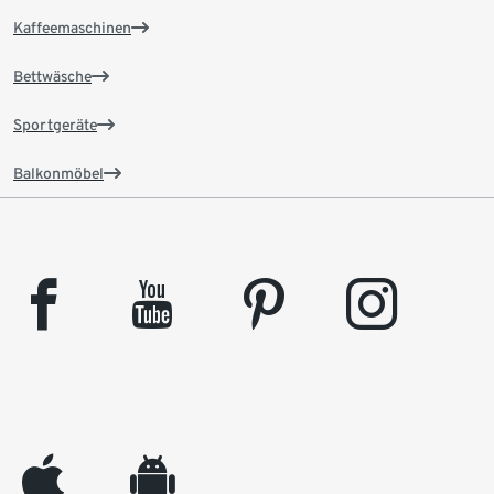
Kaffeemaschinen
Bettwäsche
Sportgeräte
Balkonmöbel
facebook
youtube
pinterest
instagram
appleinc
android