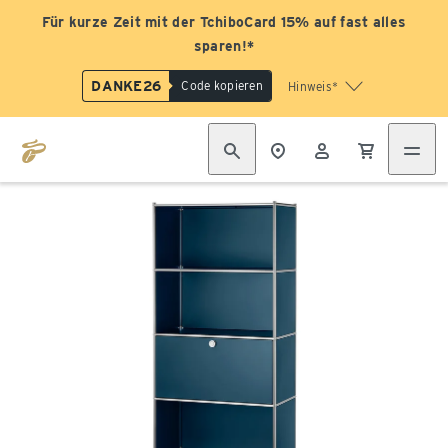
Für kurze Zeit mit der TchiboCard 15% auf fast alles
sparen!*
DANKE26
Code kopieren
Hinweis*