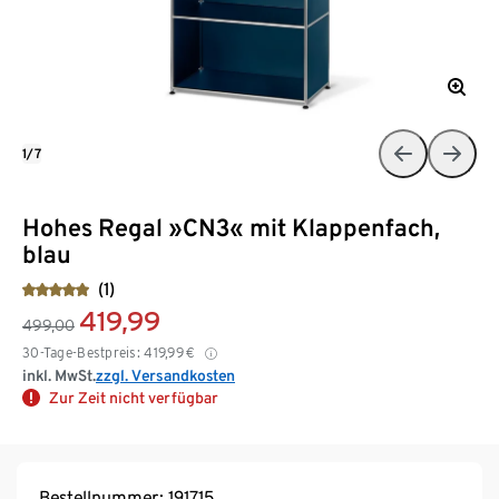
1/7
Hohes Regal »CN3« mit Klappenfach,
blau
(1)
419,99
499,00
30-Tage-Bestpreis:
419,99
€
inkl. MwSt.
zzgl. Versandkosten
Zur Zeit nicht verfügbar
Bestellnummer: 191715