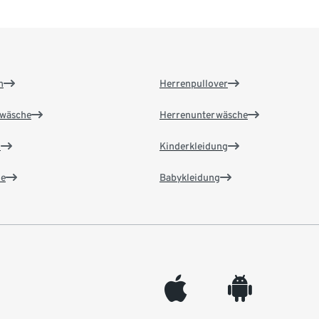
n
Herrenpullover
wäsche
Herrenunterwäsche
n
Kinderkleidung
e
Babykleidung
appleinc
android