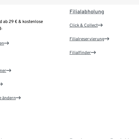
Filialabholung
d ab 29 € & kostenlose
Click & Collect
.
Filialreservierung
en
Filialfinder
ner
e ändern