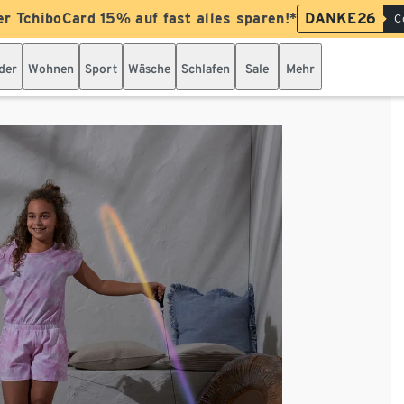
er TchiboCard 15% auf fast alles sparen!*
DANKE26
C
der
Wohnen
Sport
Wäsche
Schlafen
Sale
Mehr