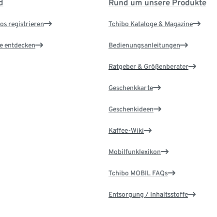
d
Rund um unsere Produkte
os registrieren
Tchibo Kataloge & Magazine
le entdecken
Bedienungsanleitungen
Ratgeber & Größenberater
Geschenkkarte
Geschenkideen
Kaffee-Wiki
Mobilfunklexikon
Tchibo MOBIL FAQs
Entsorgung / Inhaltsstoffe