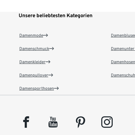
Unsere beliebtesten Kategorien
Damenmode
Damenbluse
Damenschmuck
Damenunter
Damenkleider
Damenhose
Damenpullover
Damenschuh
Damensporthosen
facebook
youtube
pinterest
instagram