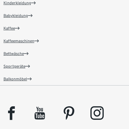
Kinderkleidung
Babykleidung
Kaffee
Kaffeemaschinen
Bettwäsche
Sportgeräte
Balkonmöbel
facebook
youtube
pinterest
instagram