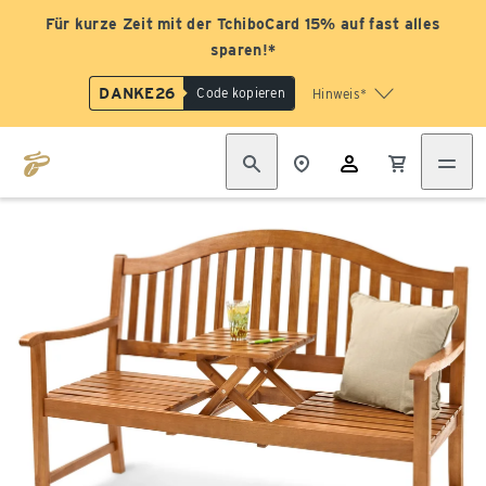
Für kurze Zeit mit der TchiboCard 15% auf fast alles
sparen!*
DANKE26
Code kopieren
Hinweis*