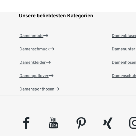
Unsere beliebtesten Kategorien
Damenmode
Damenbluse
Damenschmuck
Damenunter
Damenkleider
Damenhose
Damenpullover
Damenschuh
Damensporthosen
facebook
youtube
pinterest
xing
insta