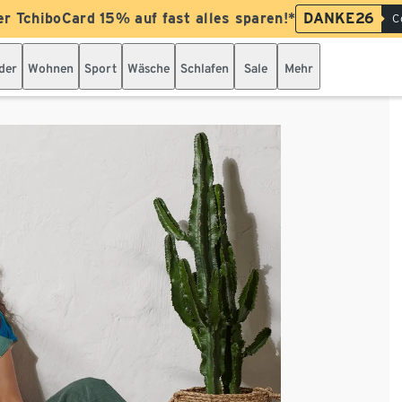
er TchiboCard 15% auf fast alles sparen!*
DANKE26
C
der
Wohnen
Sport
Wäsche
Schlafen
Sale
Mehr