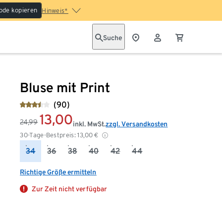
ode kopieren
Hinweis*
Suche
Bluse mit Print
(90)
13,00
24,99
inkl. MwSt.
zzgl. Versandkosten
30-Tage-Bestpreis:
13,00
€
34
36
38
40
42
44
Richtige Größe ermitteln
Zur Zeit nicht verfügbar