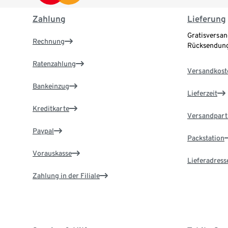
Zahlung
Lieferung
Gratisversan
Rechnung
Rücksendung
Ratenzahlung
Versandkost
Bankeinzug
Lieferzeit
Kreditkarte
Versandpart
Paypal
Packstation
Vorauskasse
Lieferadress
Zahlung in der Filiale