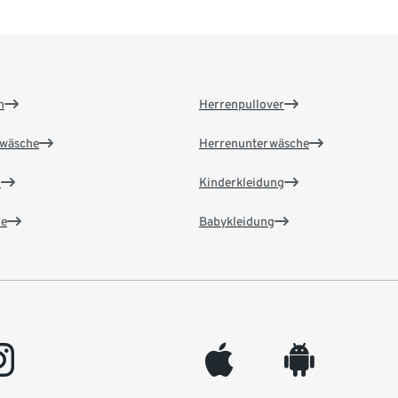
n
Herrenpullover
wäsche
Herrenunterwäsche
n
Kinderkleidung
e
Babykleidung
gram
appleinc
android