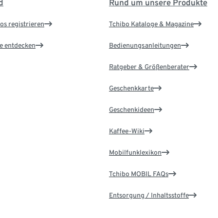
d
Rund um unsere Produkte
os registrieren
Tchibo Kataloge & Magazine
le entdecken
Bedienungsanleitungen
Ratgeber & Größenberater
Geschenkkarte
Geschenkideen
Kaffee-Wiki
Mobilfunklexikon
Tchibo MOBIL FAQs
Entsorgung / Inhaltsstoffe