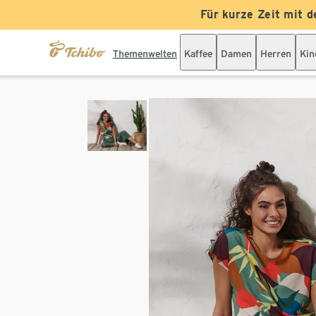
Für kurze Zeit mit d
Themenwelten
Kaffee
Damen
Herren
Kin