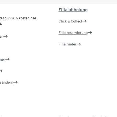
Filialabholung
d ab 29 € & kostenlose
Click & Collect
.
Filialreservierung
en
Filialfinder
ner
e ändern