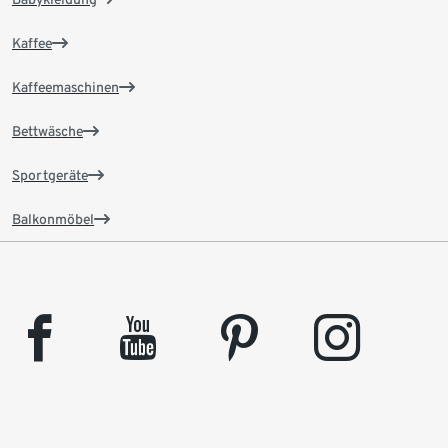
Kaffee
Kaffeemaschinen
Bettwäsche
Sportgeräte
Balkonmöbel
facebook
youtube
pinterest
instagram