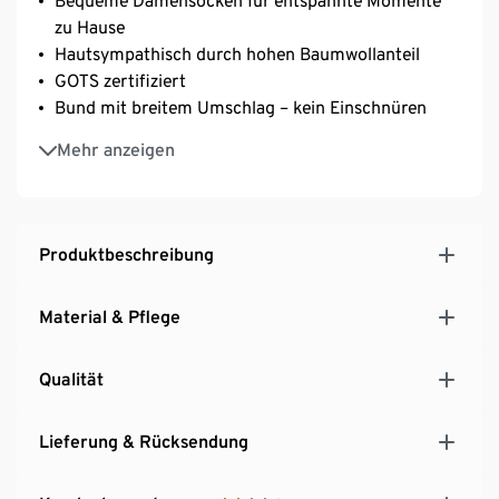
Bequeme Damensocken für entspannte Momente
zu Hause
Hautsympathisch durch hohen Baumwollanteil
GOTS zertifiziert
Bund mit breitem Umschlag – kein Einschnüren
Sohle mit Antirutsch-Noppen im Paisley-Dessin
Mehr anzeigen
Extraflache Zehennaht
Verstärkte Spitze und Ferse
In 2 modischen Farben
Mit Elasthan: formbeständig, perfekter Sitz, hoher
Produktbeschreibung
Tragekomfort
Material & Pflege
Qualität
Lieferung & Rücksendung