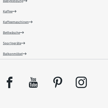
Babykleidung
Kaffee
Kaffeemaschinen
Bettwäsche
Sportgeräte
Balkonmöbel
facebook
youtube
pinterest
instagram