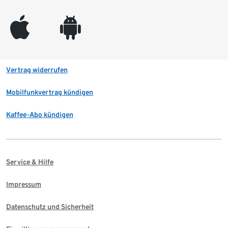
appleinc
android
Vertrag widerrufen
Mobilfunkvertrag kündigen
Kaffee-Abo kündigen
Service & Hilfe
Impressum
Datenschutz und Sicherheit