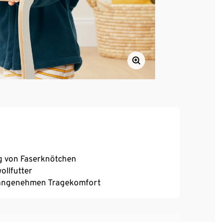
ng von Faserknötchen
llfutter
r angenehmen Tragekomfort