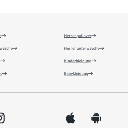
n
Herrenpullover
wäsche
Herrenunterwäsche
n
Kinderkleidung
e
Babykleidung
gram
appleinc
android