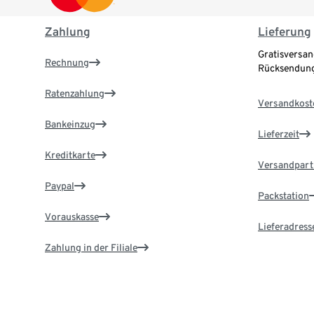
Zahlung
Lieferung
Gratisversan
Rechnung
Rücksendung
Ratenzahlung
Versandkost
Bankeinzug
Lieferzeit
Kreditkarte
Versandpart
Paypal
Packstation
Vorauskasse
Lieferadress
Zahlung in der Filiale