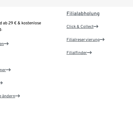
Filialabholung
d ab 29 € & kostenlose
Click & Collect
.
Filialreservierung
en
Filialfinder
ner
e ändern