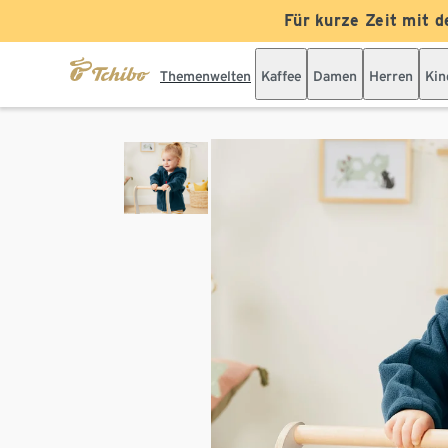
Für kurze Zeit mit d
Themenwelten
Kaffee
Damen
Herren
Kin