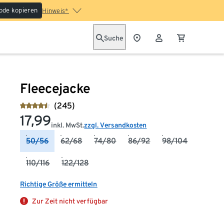
ode kopieren
Hinweis*
Suche
Fleecejacke
(245)
17,99
inkl. MwSt.
zzgl. Versandkosten
50/56
62/68
74/80
86/92
98/104
110/116
122/128
Richtige Größe ermitteln
Zur Zeit nicht verfügbar