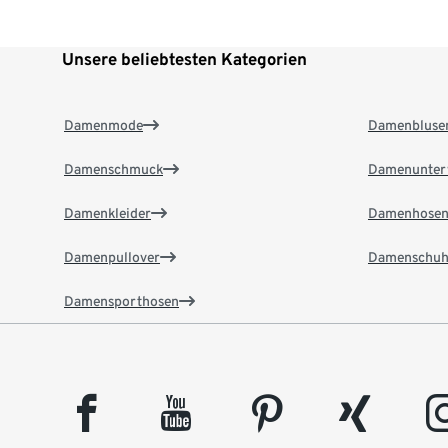
Unsere beliebtesten Kategorien
Damenmode
Damenbluse
Damenschmuck
Damenunter
Damenkleider
Damenhose
Damenpullover
Damenschuh
Damensporthosen
facebook
youtube
pinterest
xing
insta