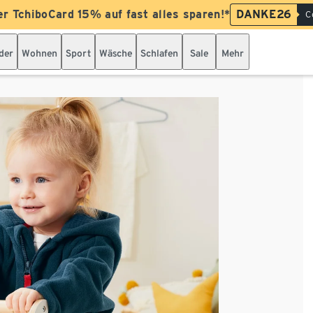
er TchiboCard 15% auf fast alles sparen!*
DANKE26
C
der
Wohnen
Sport
Wäsche
Schlafen
Sale
Mehr