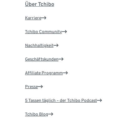
Über Tchibo
Karriere
Tchibo Community
Nachhaltigkeit
Geschäftskunden
Affiliate Programm
Presse
5 Tassen täglich – der Tchibo Podcast
Tchibo Blog