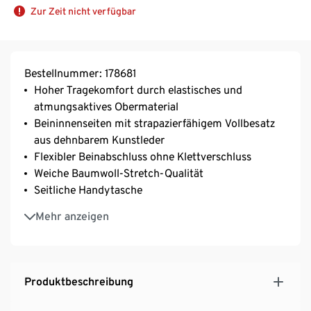
Zur Zeit nicht verfügbar
Bestellnummer: 178681
Hoher Tragekomfort durch elastisches und
atmungsaktives Obermaterial
Beininnenseiten mit strapazierfähigem Vollbesatz
aus dehnbarem Kunstleder
Flexibler Beinabschluss ohne Klettverschluss
Weiche Baumwoll-Stretch-Qualität
Seitliche Handytasche
Bund mit Gürtelschlaufen, Reißverschluss,
Mehr anzeigen
Hakenknopf und Öse
Mit Pferdestickerei auf der Rückseite
Mit Baumwolle
Produktbeschreibung