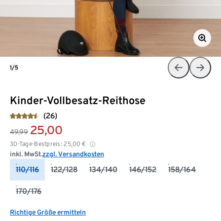
1/5
Kinder-Vollbesatz-Reithose
(26)
25,00
49,99
30-Tage-Bestpreis:
25,00
€
inkl. MwSt.
zzgl. Versandkosten
110/116
122/128
134/140
146/152
158/164
170/176
Richtige Größe ermitteln