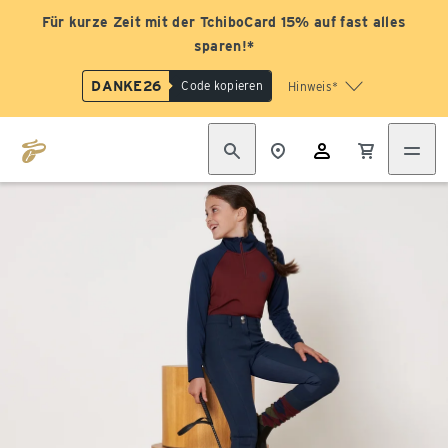
Für kurze Zeit mit der TchiboCard 15% auf fast alles
sparen!*
DANKE26
Code kopieren
Hinweis*