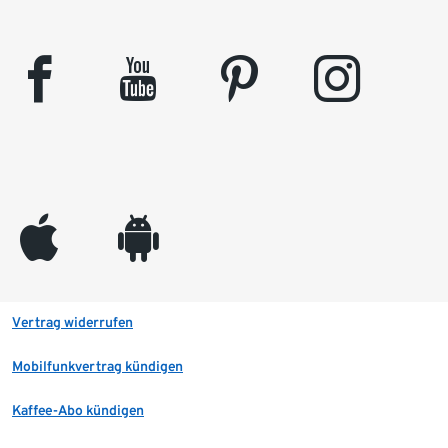
facebook
youtube
pinterest
instagram
appleinc
android
Vertrag widerrufen
Mobilfunkvertrag kündigen
Kaffee-Abo kündigen