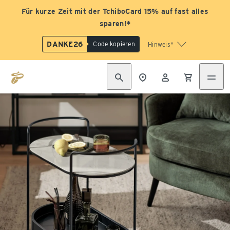
Für kurze Zeit mit der TchiboCard 15% auf fast alles
sparen!*
DANKE26
Code kopieren
Hinweis*