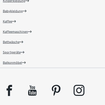
Kinderkleidung
Babykleidung
Kaffee
Kaffeemaschinen
Bettwäsche
Sportgeräte
Balkonmöbel
facebook
youtube
pinterest
instagram