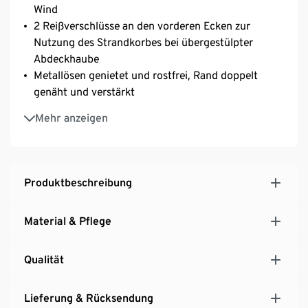
Wind
2 Reißverschlüsse an den vorderen Ecken zur
Nutzung des Strandkorbes bei übergestülpter
Abdeckhaube
Metallösen genietet und rostfrei, Rand doppelt
genäht und verstärkt
Besonders strapazierfähig durch stabiles 600D-
Mehr anzeigen
Polyestergewebe
Inkl. Mesh-Aufbewahrungstasche
UV- und witterungsbeständig, wasserabweisend
Produktbeschreibung
Material & Pflege
Qualität
Lieferung & Rücksendung