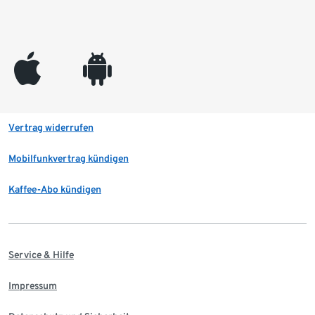
appleinc
android
Vertrag widerrufen
Mobilfunkvertrag kündigen
Kaffee-Abo kündigen
Service & Hilfe
Impressum