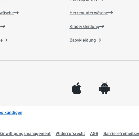
wäsche
Herrenunterwäsche
n
Kinderkleidung
e
Babykleidung
appleinc
android
bo kündigen
Einwilligungsmanagement
Widerrufsrecht
AGB
Barrierefreiheitse