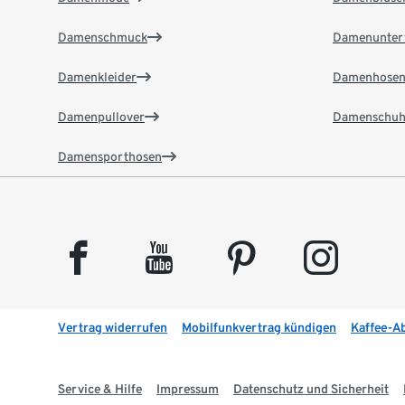
Damenschmuck
Damenunter
Damenkleider
Damenhose
Damenpullover
Damenschuh
Damensporthosen
facebook
youtube
pinterest
instagram
Vertrag widerrufen
Mobilfunkvertrag kündigen
Kaffee-A
Service & Hilfe
Impressum
Datenschutz und Sicherheit