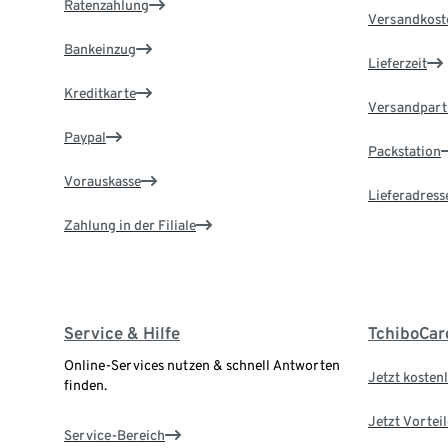
Ratenzahlung
Versandkost
Bankeinzug
Lieferzeit
Kreditkarte
Versandpart
Paypal
Packstation
Vorauskasse
Lieferadress
Zahlung in der Filiale
Service & Hilfe
TchiboCar
Online-Services nutzen & schnell Antworten
Jetzt kostenl
finden.
Jetzt Vortei
Service-Bereich