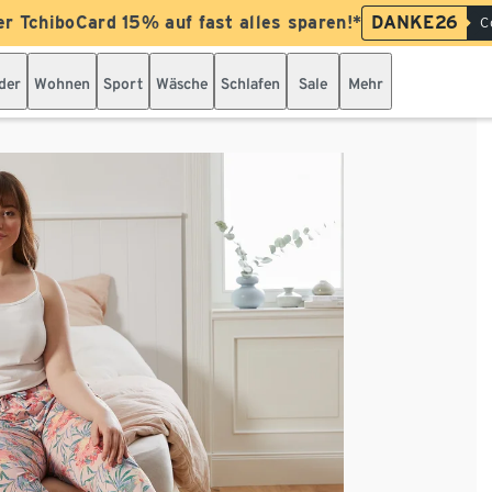
er TchiboCard 15% auf fast alles sparen!*
DANKE26
C
der
Wohnen
Sport
Wäsche
Schlafen
Sale
Mehr