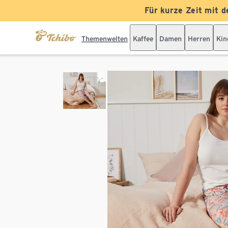
Für kurze Zeit mit d
Themenwelten
Kaffee
Damen
Herren
Kin