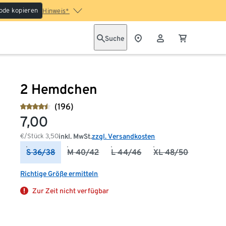
ode kopieren
Hinweis*
Suche
2 Hemdchen
(196)
7,00
€/Stück
3,50
inkl. MwSt.
zzgl. Versandkosten
S 36/38
M 40/42
L 44/46
XL 48/50
Richtige Größe ermitteln
Zur Zeit nicht verfügbar