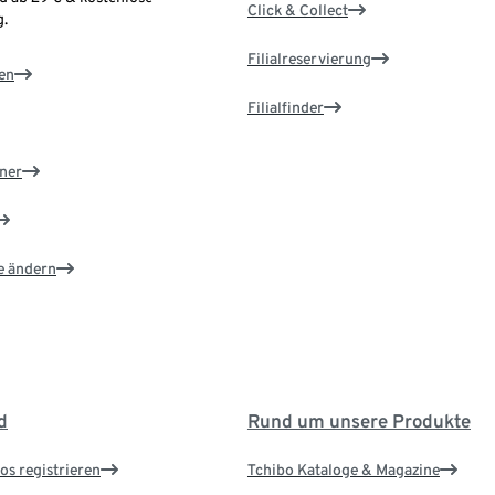
Click & Collect
.
Filialreservierung
en
Filialfinder
ner
e ändern
d
Rund um unsere Produkte
os registrieren
Tchibo Kataloge & Magazine