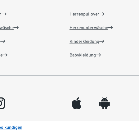
n
Herrenpullover
wäsche
Herrenunterwäsche
n
Kinderkleidung
e
Babykleidung
gram
appleinc
android
bo kündigen