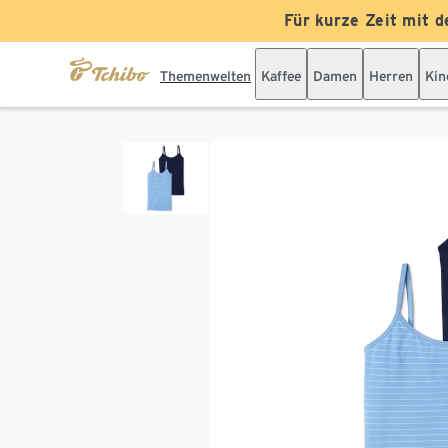
Für kurze Zeit mit d
Themenwelten
Kaffee
Damen
Herren
Kin