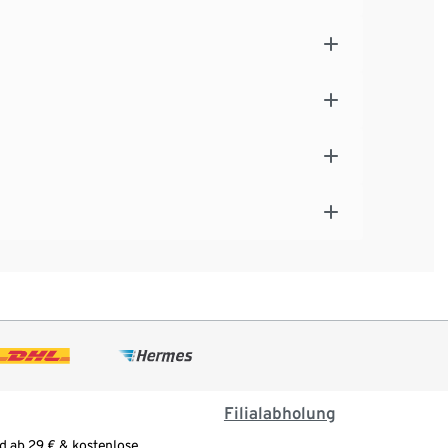
Filialabholung
d ab 29 € & kostenlose