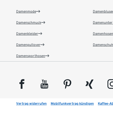
Damenmode
Damenbluse
Damenschmuck
Damenunter
Damenkleider
Damenhose
Damenpullover
Damenschuh
Damensporthosen
facebook
youtube
pinterest
xing
insta
Vertrag widerrufen
Mobilfunkvertrag kündigen
Kaffee-A