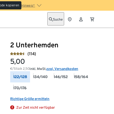
ode kopieren
Hinweis*
Suche
2 Unterhemden
(114)
5,00
€/Stück
2,50
inkl. MwSt.
zzgl. Versandkosten
122/128
134/140
146/152
158/164
170/176
Richtige Größe ermitteln
Zur Zeit nicht verfügbar