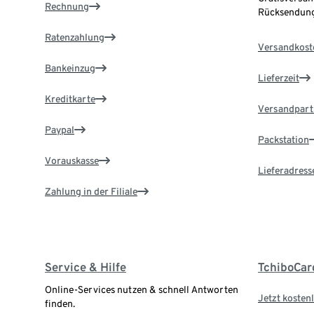
Rechnung
Rücksendung
Ratenzahlung
Versandkost
Bankeinzug
Lieferzeit
Kreditkarte
Versandpart
Paypal
Packstation
Vorauskasse
Lieferadress
Zahlung in der Filiale
Service & Hilfe
TchiboCar
Online-Services nutzen & schnell Antworten
Jetzt kostenl
finden.