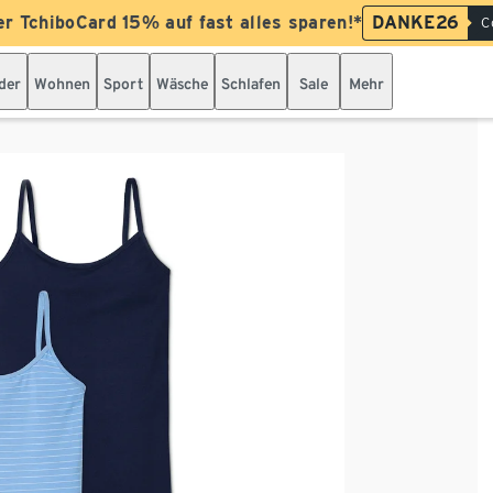
er TchiboCard 15% auf fast alles sparen!*
DANKE26
C
der
Wohnen
Sport
Wäsche
Schlafen
Sale
Mehr