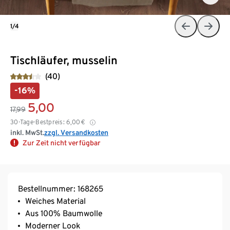
1/4
Tischläufer, musselin
(40)
-16%
5,00
17,99
30-Tage-Bestpreis:
6,00
€
inkl. MwSt.
zzgl. Versandkosten
Zur Zeit nicht verfügbar
Bestellnummer: 168265
Weiches Material
Aus 100% Baumwolle
Moderner Look