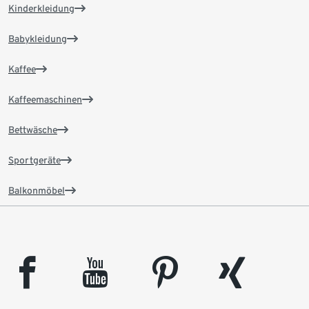
Kinderkleidung
Babykleidung
Kaffee
Kaffeemaschinen
Bettwäsche
Sportgeräte
Balkonmöbel
facebook
youtube
pinterest
xing