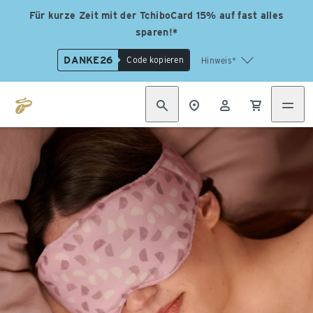
Für kurze Zeit mit der TchiboCard 15% auf fast alles
sparen!*
DANKE26
Code kopieren
Hinweis*