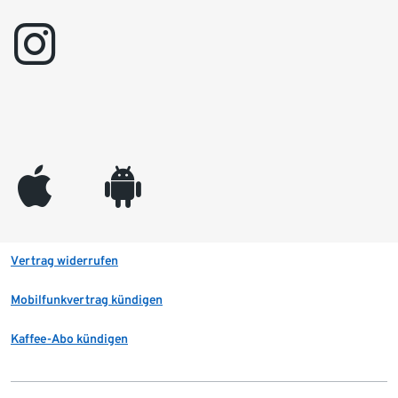
instagram
appleinc
android
Vertrag widerrufen
Mobilfunkvertrag kündigen
Kaffee-Abo kündigen