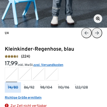
1/4
Kleinkinder-Regenhose, blau
(224)
17,99
inkl. MwSt.
zzgl. Versandkosten
74/80
86/92
98/104
110/116
122/128
Richtige Größe ermitteln
Zur Zeit nicht verfügbar