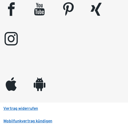
facebook
youtube
pinterest
xing
instagram
appleinc
android
Vertrag widerrufen
Mobilfunkvertrag kündigen