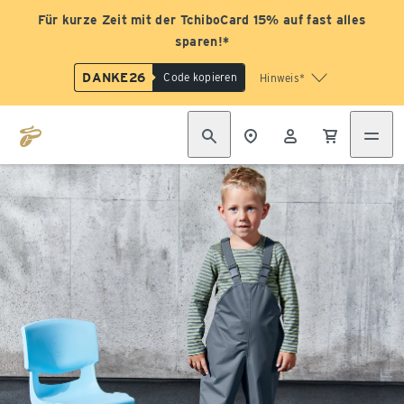
Für kurze Zeit mit der TchiboCard 15% auf fast alles
sparen!*
DANKE26
Code kopieren
Hinweis*