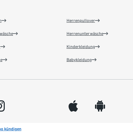
n
Herrenpullover
wäsche
Herrenunterwäsche
n
Kinderkleidung
e
Babykleidung
gram
appleinc
android
bo kündigen