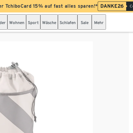
er TchiboCard 15% auf fast alles sparen!*
DANKE26
C
der
Wohnen
Sport
Wäsche
Schlafen
Sale
Mehr