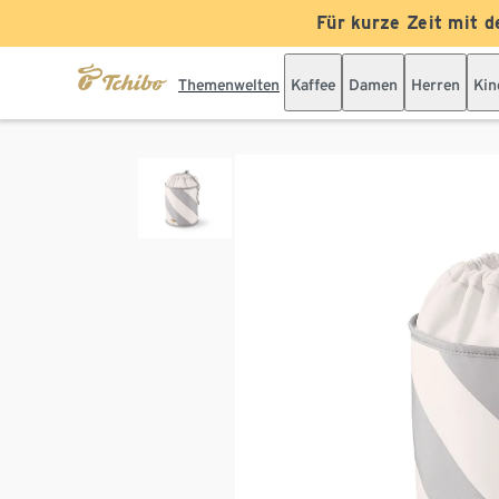
Für kurze Zeit mit d
Themenwelten
Kaffee
Damen
Herren
Kin