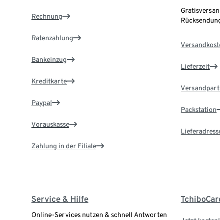
Gratisversan
Rechnung
Rücksendung
Ratenzahlung
Versandkost
Bankeinzug
Lieferzeit
Kreditkarte
Versandpart
Paypal
Packstation
Vorauskasse
Lieferadress
Zahlung in der Filiale
Service & Hilfe
TchiboCar
Online-Services nutzen & schnell Antworten