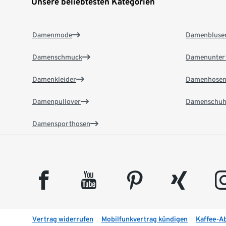
Unsere beliebtesten Kategorien
Damenmode
Damenbluse
Damenschmuck
Damenunter
Damenkleider
Damenhose
Damenpullover
Damenschuh
Damensporthosen
facebook
youtube
pinterest
xing
insta
Vertrag widerrufen
Mobilfunkvertrag kündigen
Kaffee-A