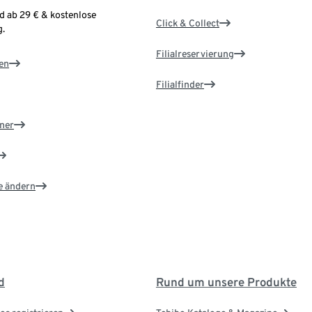
d ab 29 € & kostenlose
Click & Collect
.
Filialreservierung
en
Filialfinder
ner
e ändern
d
Rund um unsere Produkte