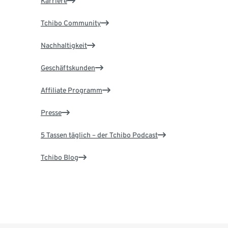
Karriere
Tchibo Community
Nachhaltigkeit
Geschäftskunden
Affiliate Programm
Presse
5 Tassen täglich – der Tchibo Podcast
Tchibo Blog