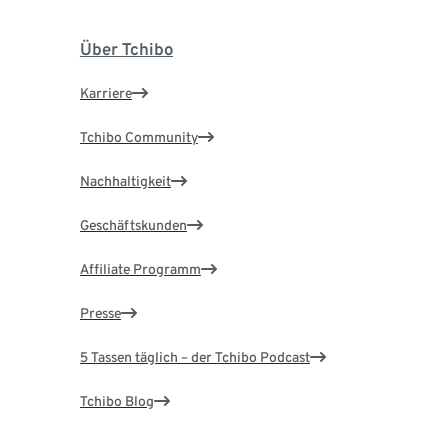
Über Tchibo
Karriere
Tchibo Community
Nachhaltigkeit
Geschäftskunden
Affiliate Programm
Presse
5 Tassen täglich – der Tchibo Podcast
Tchibo Blog