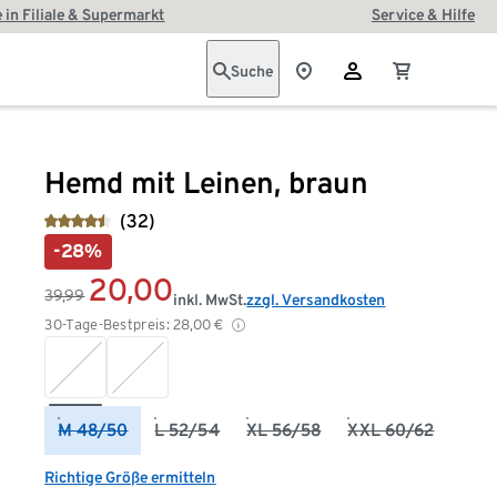
 in Filiale & Supermarkt
Service & Hilfe
Suche
Hemd mit Leinen, braun
(32)
-28%
20,00
39,99
inkl. MwSt.
zzgl. Versandkosten
30-Tage-Bestpreis:
28,00
€
M 48/50
L 52/54
XL 56/58
XXL 60/62
Richtige Größe ermitteln