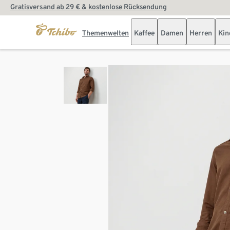
Gratisversand ab 29 € & kostenlose Rücksendung
Themenwelten
Kaffee
Damen
Herren
Kin