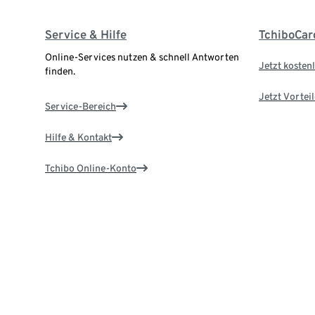
Service & Hilfe
TchiboCar
Online-Services nutzen & schnell Antworten
Jetzt kostenl
finden.
Jetzt Vortei
Service-Bereich
Hilfe & Kontakt
Tchibo Online-Konto