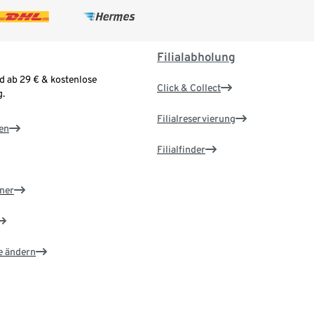
Filialabholung
d ab 29 € & kostenlose
Click & Collect
.
Filialreservierung
en
Filialfinder
ner
e ändern