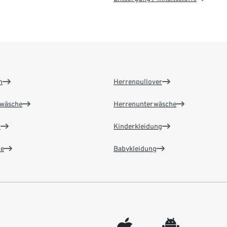
n
Herrenpullover
wäsche
Herrenunterwäsche
n
Kinderkleidung
e
Babykleidung