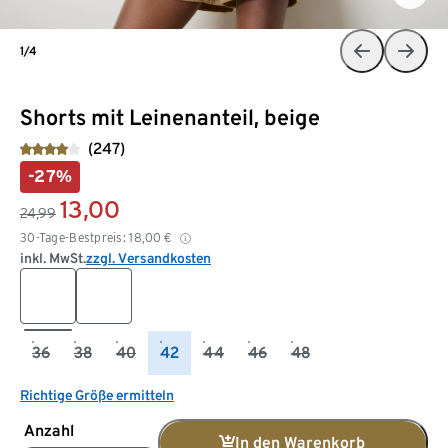
1/4
Shorts mit Leinenanteil, beige
(247)
-27%
13,00
24,99
30-Tage-Bestpreis:
18,00
€
inkl. MwSt.
zzgl. Versandkosten
36
38
40
42
44
46
48
Richtige Größe ermitteln
Anzahl
In den Warenkorb