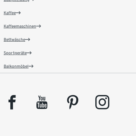
Kaffee
Kaffeemaschinen
Bettwäsche
Sportgeräte
Balkonmöbel
facebook
youtube
pinterest
instagram