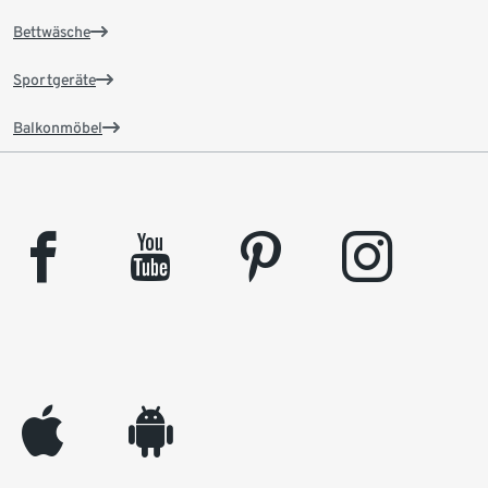
Bettwäsche
Sportgeräte
Balkonmöbel
facebook
youtube
pinterest
instagram
appleinc
android