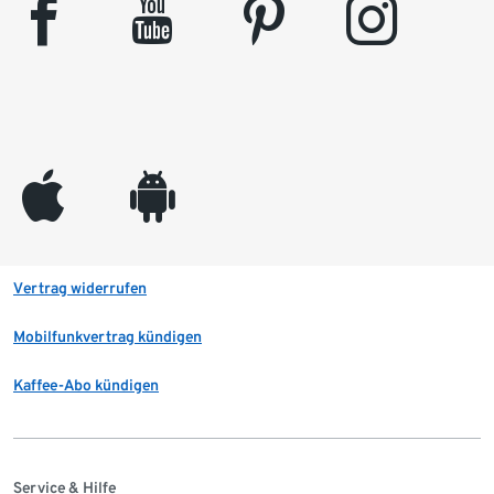
facebook
youtube
pinterest
instagram
appleinc
android
Vertrag widerrufen
Mobilfunkvertrag kündigen
Kaffee-Abo kündigen
Service & Hilfe