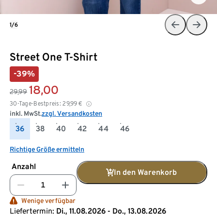
1/6
Street One T-Shirt
-39%
18,00
29,99
30-Tage-Bestpreis:
29,99
€
inkl. MwSt.
zzgl. Versandkosten
36
38
40
42
44
46
Richtige Größe ermitteln
Anzahl
In den Warenkorb
Wenige verfügbar
Liefertermin:
Di., 11.08.2026 - Do., 13.08.2026