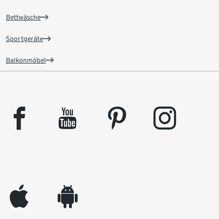
Bettwäsche
Sportgeräte
Balkonmöbel
facebook
youtube
pinterest
instagram
appleinc
android