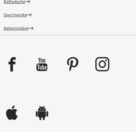
Bettwäsche
Sportgeräte
Balkonmöbel
facebook
youtube
pinterest
instagram
appleinc
android