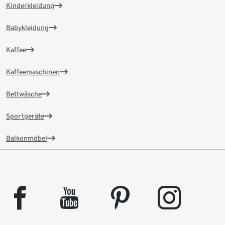
Kinderkleidung
Babykleidung
Kaffee
Kaffeemaschinen
Bettwäsche
Sportgeräte
Balkonmöbel
facebook
youtube
pinterest
instagram