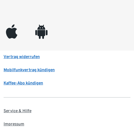
appleinc
android
Vertrag widerrufen
Mobilfunkvertrag kündigen
Kaffee-Abo kündigen
Service & Hilfe
Impressum