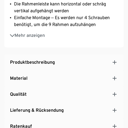
Die Rahmenleiste kann horizontal oder schräg
vertikal aufgehängt werden
Einfache Montage ‒ Es werden nur 4 Schrauben
benötigt, um die 9 Rahmen aufzuhängen
Montagematerial im Lieferumfang enthalten
Mehr anzeigen
Galerierahmen-Set mit modernem Wasserfall-
Design ‒ von Designer Sung Wook Park für Umbra
entworfen
Produktbeschreibung
Material
Qualität
Lieferung & Rücksendung
Ratenkauf