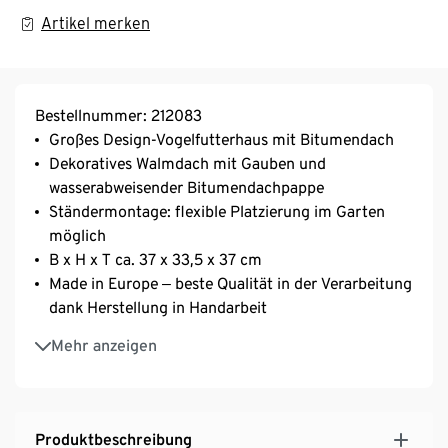
Artikel merken
Bestellnummer: 212083
Großes Design-Vogelfutterhaus mit Bitumendach
Dekoratives Walmdach mit Gauben und
wasserabweisender Bitumendachpappe
Ständermontage: flexible Platzierung im Garten
möglich
B x H x T ca. 37 x 33,5 x 37 cm
Made in Europe ‒ beste Qualität in der Verarbeitung
dank Herstellung in Handarbeit
Gefertigt aus robustem Kiefernholz aus FSC®-
Mehr anzeigen
zertifizierten Wäldern und anderen kontrollierten
Quellen
Ständer nicht im Lieferumfang enthalten
Produktbeschreibung