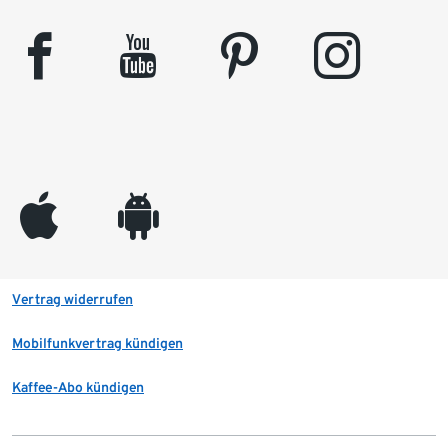
facebook
youtube
pinterest
instagram
appleinc
android
Vertrag widerrufen
Mobilfunkvertrag kündigen
Kaffee-Abo kündigen