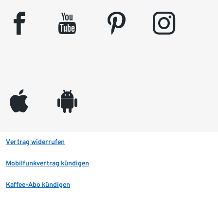
facebook
youtube
pinterest
instagram
appleinc
android
Vertrag widerrufen
Mobilfunkvertrag kündigen
Kaffee-Abo kündigen