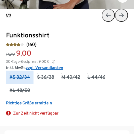
1/3
Funktionsshirt
(160)
9,00
17,99
30-Tage-Bestpreis:
9,00
€
inkl. MwSt.
zzgl. Versandkosten
XS 32/34
S 36/38
M 40/42
L 44/46
XL 48/50
Richtige Größe ermitteln
Zur Zeit nicht verfügbar