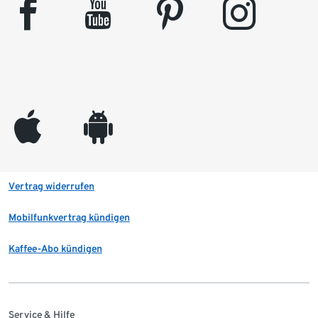
facebook
youtube
pinterest
instagram
appleinc
android
Vertrag widerrufen
Mobilfunkvertrag kündigen
Kaffee-Abo kündigen
Service & Hilfe