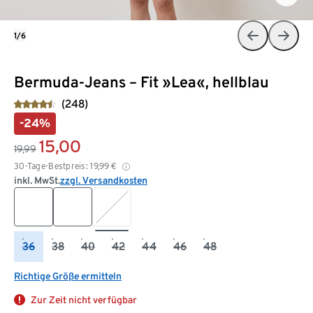
1/6
Bermuda-Jeans – Fit »Lea«, hellblau
(248)
-24%
15,00
19,99
30-Tage-Bestpreis:
19,99
€
inkl. MwSt.
zzgl. Versandkosten
36
38
40
42
44
46
48
Richtige Größe ermitteln
Zur Zeit nicht verfügbar